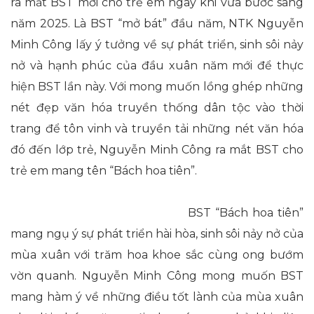
ra mắt BST mới cho trẻ em ngay khi vừa bước sang
năm 2025. Là BST “mở bát” đầu năm, NTK Nguyễn
Minh Công lấy ý tưởng về sự phát triển, sinh sôi nảy
nở và hạnh phúc của đầu xuân năm mới để thực
hiện BST lần này. Với mong muốn lồng ghép những
nét đẹp văn hóa truyền thống dân tộc vào thời
trang để tôn vinh và truyền tải những nét văn hóa
đó đến lớp trẻ, Nguyễn Minh Công ra mắt BST cho
trẻ em mang tên “Bách hoa tiên”.
BST “Bách hoa tiên”
mang ngụ ý sự phát triển hài hòa, sinh sôi nảy nở của
mùa xuân với trăm hoa khoe sắc cùng ong bướm
vờn quanh. Nguyễn Minh Công mong muốn BST
mang hàm ý về những điều tốt lành của mùa xuân