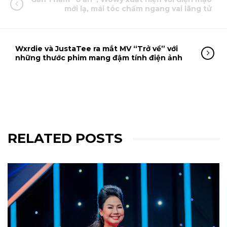
mới lạ, mái tóc chấm ngang vai lãng tử
Wxrdie và JustaTee ra mắt MV “Trở về” với
những thước phim mang đậm tính điện ảnh
RELATED POSTS