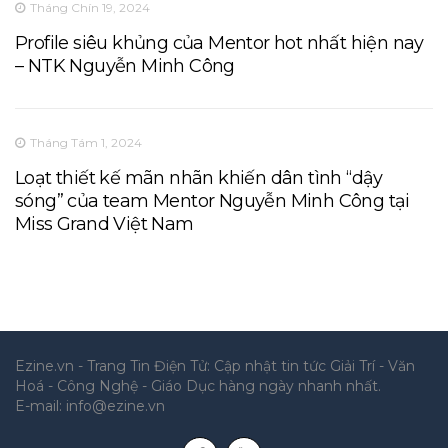
Tháng Chín 19, 2024
Profile siêu khủng của Mentor hot nhất hiện nay
– NTK Nguyễn Minh Công
Tháng Tám 1, 2024
Loạt thiết kế mãn nhãn khiến dân tình “dậy
sóng” của team Mentor Nguyễn Minh Công tại
Miss Grand Việt Nam
Ezine.vn - Trang Tin Điện Tử: Cập nhật tin tức Giải Trí - Văn
Hoá - Công Nghệ - Giáo Dục hàng ngày nhanh nhất.
E-mail:
info@ezine.vn