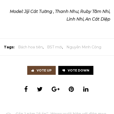
Model: Jiji Cát Tường , Thanh Như, Ruby Tâm Nhi,
Linh Nhi, An Cát Diệp
Tags:
Bách hoa tiên
,
BST mới
,
Nguyễn Minh Công
VOTE UP
VOTE DOWN
Gần 1 năm “ở ẩn”, Wowy xuất hiện với diện mạo