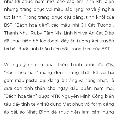
như lời chúc năm mới cho các em nhỏ khi diện
những trang phục với màu sắc rạng rỡ và ý nghĩa
tốt lành. Trong trang phục dịu dàng, tinh khôi của
BST “Bách hoa tiên”, các mẫu nhí Jiji Cát Tường ,
Thanh Như, Ruby Tâm Nhi, Linh Nhi và An Cát Diệp
đã thực hiện bộ lookbook đầy ấn tượng khi truyền
tải hết được tinh thần tươi mới, trong trẻo của BST.
Với ngụ ý cho sự phát triển, hạnh phúc đủ đầy,
“Bách hoa tiên” mang đến những thiết kế với hai
gam màu pastel dịu dàng là trắng và hồng nhạt. Là
đứa con tinh thần cho ngày đầu xuân năm mới,
“Bách hoa tiên” được NTK Nguyễn Minh Công biến
tấu đầy tinh tế khi sử dụng Việt phục với form dáng
áo dài, áo Nhật Bình để thực hiện làm cảm hứng