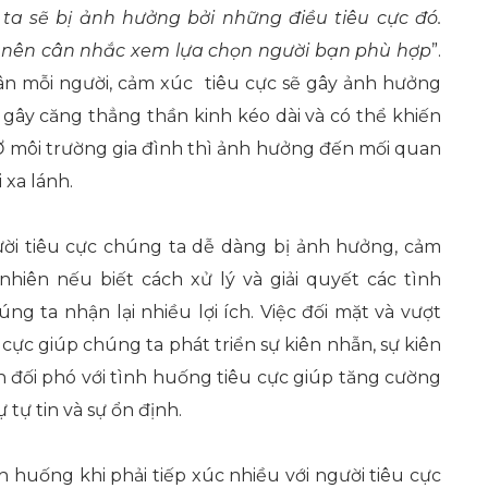
 ta sẽ bị
ả
nh
hưởng bởi những điều tiêu cực đó.
nên cân nhắc xem lựa chọn người bạn phù hợp
”.
hân mỗi người, cảm xúc tiêu cực sẽ gây ảnh hưởng
, gây căng thẳng thần kinh kéo dài và có thể khiến
Ở môi trường gia đình thì ảnh hưởng đến mối quan
 xa lánh.
ười tiêu cực chúng ta dễ dàng bị ảnh hưởng, cảm
hiên nếu biết cách xử lý và giải quyết các tình
ng ta nhận lại nhiều lợi ích. Việc đối mặt và vượt
ực giúp chúng ta phát triển sự kiên nhẫn, sự kiên
ch đối phó với tình huống tiêu cực giúp tăng cường
 tự tin và sự ổn định.
h huống khi phải tiếp xúc nhiều với người tiêu cực