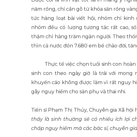
năm rồng, chỉ cần gõ từ khóa săn rồng vàng
tức hàng loạt bài viết hội, nhóm chỉ kinh
nhóm đều có lượng tương tác rất cao, số 
thậm chí hàng trăm ngàn người. Theo thốn
thìn cả nước đón 7.680 em bé chào đời, tăn
Thực tế việc chọn tuổi sinh con hoàn
sinh con theo ngày giờ là trái với mong
khuyến cáo không được làm vì rất nguy hiể
gây nguy hiểm cho sản phụ và thai nhi.
Tiến sĩ Phạm Thị Thúy, Chuyên gia Xã hội họ
thấy là sinh thường sẽ có nhiều ích lợi
chấp nguy hiểm mà các bác sĩ, chuyên gi