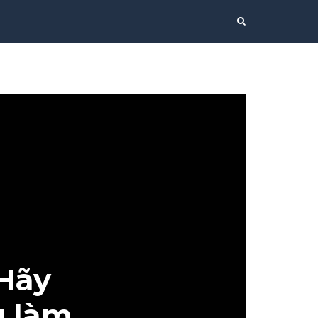
 Hãy
g làm