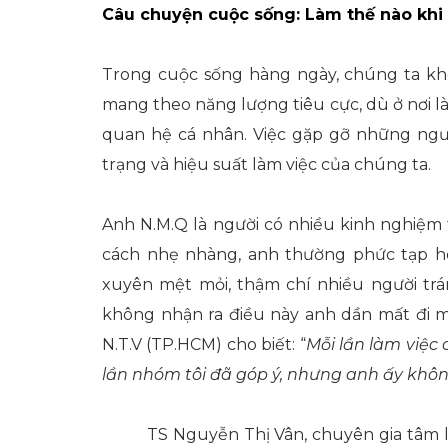
Câu chuyện cuộc sống: Làm thế nào khi t
Trong cuộc sống hàng ngày, chúng ta khô
mang theo năng lượng tiêu cực, dù ở nơi l
quan hệ cá nhân. Việc gặp gỡ những ng
trạng và hiệu suất làm việc của chúng ta.
Anh N.M.Q là người có nhiều kinh nghiệm 
cách nhẹ nhàng, anh thường phức tạp h
xuyên mệt mỏi, thậm chí nhiều người trá
không nhận ra điều này anh dần mất đi m
N.T.V (TP.HCM) cho biết: “
Mỗi lần làm việc 
lần nhóm tôi đã góp ý, nhưng anh ấy khôn
TS Nguyễn Thị Vân, chuyên gia tâm lý,