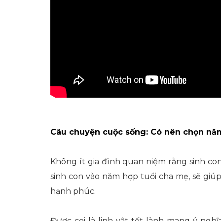
Câu chuyện cuộc sống: Có nên chọn nă
Không ít gia đình quan niệm rằng sinh co
sinh con vào năm hợp tuổi cha mẹ, sẽ giú
hạnh phúc.
Được coi là linh vật tốt lành mang ý nghĩ