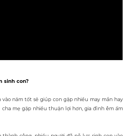
m sinh con?
n vào năm tốt sẽ giúp con gặp nhiều may mắn hay
p cha mẹ gặp nhiều thuận lợi hơn, gia đình êm ấm
a thành công, nhiều người đã nỗ lực sinh con vào