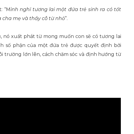
t: “M
ình nghĩ tương lai một đứa trẻ sinh ra có tốt
 cha mẹ và thầy cô từ nhỏ
”.
u, nó xuất phát từ mong muốn con sẽ có tương lai
nh số phận của một đứa trẻ được quyết định bởi
ôi trường lớn lên, cách chăm sóc và định hướng từ