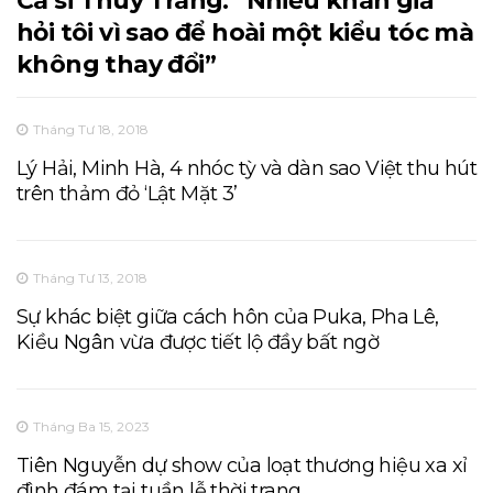
Ca sĩ Thùy Trang: “Nhiều khán giả
hỏi tôi vì sao để hoài một kiểu tóc mà
không thay đổi”
Tháng Tư 18, 2018
Lý Hải, Minh Hà, 4 nhóc tỳ và dàn sao Việt thu hút
trên thảm đỏ ‘Lật Mặt 3’
Tháng Tư 13, 2018
Sự khác biệt giữa cách hôn của Puka, Pha Lê,
Kiều Ngân vừa được tiết lộ đầy bất ngờ
Tháng Ba 15, 2023
Tiên Nguyễn dự show của loạt thương hiệu xa xỉ
đình đám tại tuần lễ thời trang