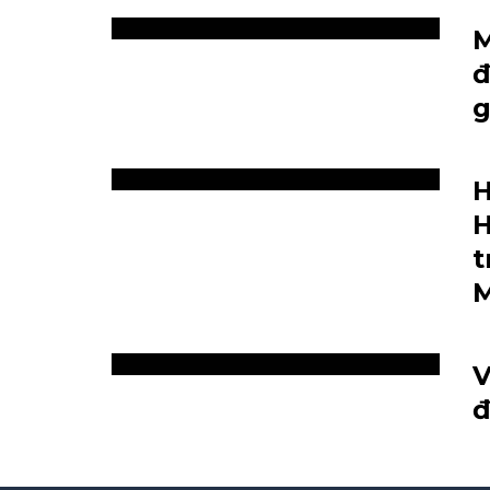
M
đ
g
H
H
t
M
V
đ