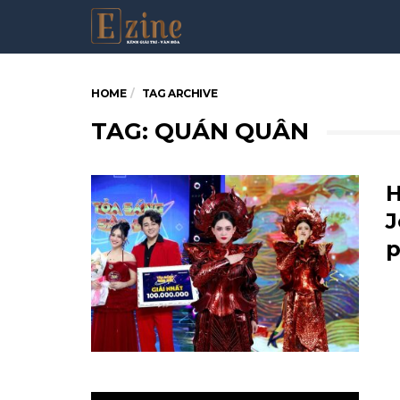
HOME
TAG ARCHIVE
TAG: QUÁN QUÂN
H
J
p