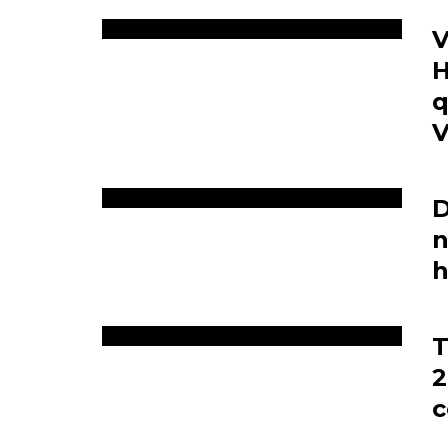
V
H
q
V
D
n
h
T
2
c