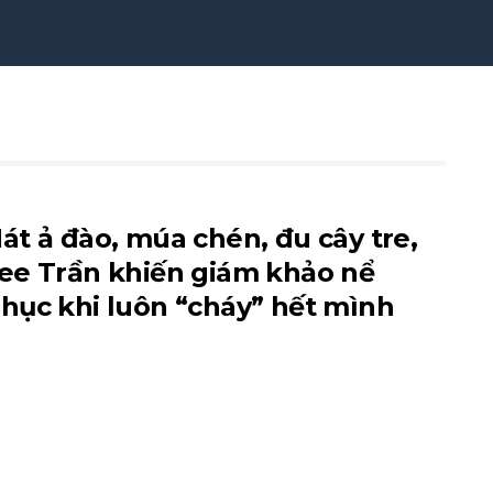
át ả đào, múa chén, đu cây tre,
ee Trần khiến giám khảo nể
hục khi luôn “cháy” hết mình