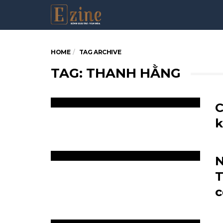
HOME
TAG ARCHIVE
TAG: THANH HẰNG
C
k
N
T
c