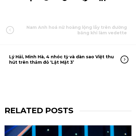
Nam Anh hoá nữ hoàng lộng lẫy trên đường
băng khi làm vedette
Lý Hải, Minh Hà, 4 nhóc tỳ và dàn sao Việt thu
hút trên thảm đỏ ‘Lật Mặt 3’
RELATED POSTS