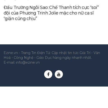
Đấu Trường Ngôi Sao: Chế Thanh tích cực “soi”
đội của Phương Trinh Jolie mặc cho nữ ca sĩ
“giận cũng chịu”
Ezine.vn - Trang Tin Điện Tử: Cập nhật tin tức Giải Trí - Văn
Hoá - Công Nghệ - Giáo Dục hàng ngày nhanh nhất.
E-mail:
info@ezine.vn