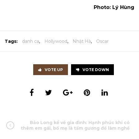
Photo: Lý Hùng
Tags:
danh ca
,
Hollywood
,
Nhật Hà
,
Oscar
VOTE UP
VOTE DOWN
Bảo Long kể về gia đình: Hạnh phúc khi có
thêm em gái, bố mẹ là tấm gương để làm nghề