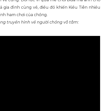
cả gia đình cùng về, điều đó khiến Kiều Tiên nhiều
ính ham chơi của chồng.
sóng truyền hình về người chồng vô tâm: