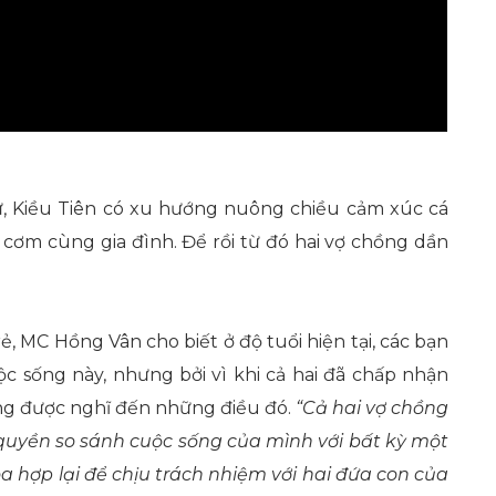
tự, Kiều Tiên có xu hướng nuông chiều cảm xúc cá
cơm cùng gia đình. Để rồi từ đó hai vợ chồng dần
, MC Hồng Vân cho biết ở độ tuổi hiện tại, các bạn
c sống này, nhưng bởi vì khi cả hai đã chấp nhận
ng được nghĩ đến những điều đó.
“Cả hai vợ chồng
uyền so sánh cuộc sống của mình với bất kỳ một
a hợp lại để chịu trách nhiệm với hai đứa con của