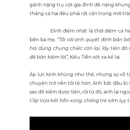
gánh nặng trụ cột gia đình đè nặng khủng
tháng cả hai đều phải rất cẩn trọng mới trá
Đỉnh điểm nhất là thời điểm cả 
bên ba mẹ.
“Tôi với anh quyết định bán bớ
hai dùng chung chiếc còn lại, lấy tiền đ
để bán kiếm lời”,
Kiều Tiên xót xa kể lại.
Áp lực kinh khủng như thế, nhưng sự vô t
chuyện trở nên tồi tệ hơn. Anh bắt đầu bị
sao để kiếm được tiền, rồi từ đó, anh lại ngoạ
Clip Vừa kết hôn xong, chồng trẻ sớm lụy t