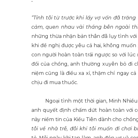
“Tính tôi từ trước khi lấy vợ vốn đã trăng
cảm, quen nhau vài tháng bên ngoài thì
những thừa nhận bản thân đã lụy tình với 
khi đề nghị được yêu cả hai, không muốn
con người hoàn toàn trái ngược so với lú
đổi của chồng, anh thường xuyên bỏ đi c
niệm cũng là điều xa xỉ, thậm chí ngay 
chịu đi mua thuốc.
Ngoại tình một thời gian, Minh Nhiều
anh quyết định chấm dứt hoàn toàn với cô 
này niềm tin của Kiều Tiên dành cho chồn
tôi về nhà trễ, đôi khi tôi muốn đi chơi
tỏ. Mỗi ngày khi tan làm, anh đón vợ và c