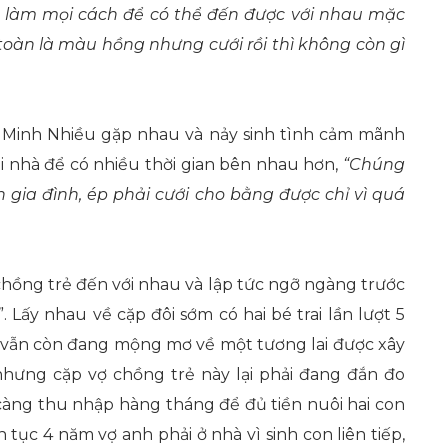
ủ, làm mọi cách để có thể đến được với nhau mặc
 toàn là màu hồng nhưng cưới rồi thì không còn gì
và Minh Nhiều gặp nhau và nảy sinh tình cảm mãnh
 nhà để có nhiều thời gian bên nhau hơn,
“Chúng
ên gia đình, ép phải cưới cho bằng được chỉ vì quá
 chồng trẻ đến với nhau và lập tức ngỡ ngàng trước
 Lấy nhau về cặp đôi sớm có hai bé trai lần lượt 5
ứa vẫn còn đang mộng mơ về một tương lai được xây
nhưng cặp vợ chồng trẻ này lại phải đang đắn đo
càng thu nhập hàng tháng để đủ tiền nuôi hai con
n tục 4 năm vợ anh phải ở nhà vì sinh con liên tiếp,