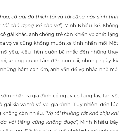
 hoa, cô gái đó thích tôi và tôi cũng nảy sinh tình
 tôi chủ động kể cho vợ”,
Minh Nhiều kể. Không
cô gái khác, anh chồng trẻ còn khiến vợ chết lặng
 xa vợ và cũng không muốn xa tình nhân mới. Một
c mới yêu, Kiều Tiên buồn bã nhắc đến những thay
hơi, không quan tâm đến con cái, những ngày kỷ
cả những hôm con ốm, anh vẫn để vợ nhắc nhở mới
 sớm nhận ra gia đình có nguy cơ lung lay, tan vỡ,
gái kia và trở về với gia đình. Tuy nhiên, đến lúc
g không còn nhiều.
“Vợ tôi thường rất khó chịu khi
 bida vài tiếng cũng không được”,
Minh Nhiều bày
on về cùng. Đôi lúc vì quá mê chơi bida mà anh chở