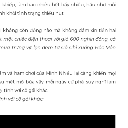
 khiếp, làm bao nhiêu hết bấy nhiêu, hầu như mỗi
nh khỏi tình trạng thiếu hụt.
hai không còn đồng nào mà không dám xin tiền hai
t một chiếc điện thoại với giá 600 nghìn đồng, cả
ó mua trứng vịt lộn đem từ Củ Chi xuống Hóc Môn
âm và ham chơi của Minh Nhiều lại càng khiến mọi
 sự mệt mỏi bủa vây, mỗi ngày cứ phải suy nghĩ làm
i tình với cô gái khác.
ình với cô gái khác: