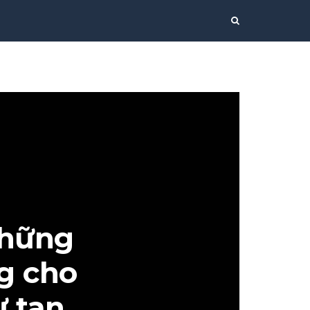
những
g cho
ư tan