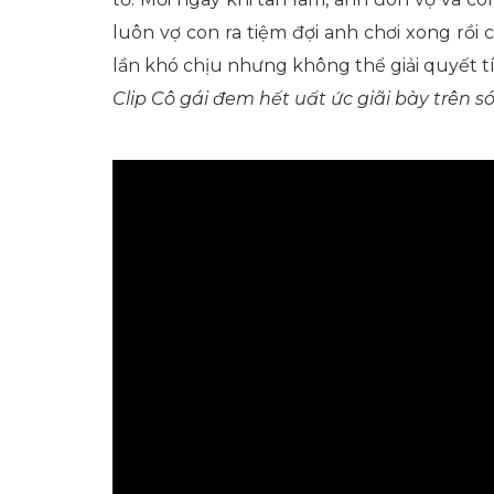
luôn vợ con ra tiệm đợi anh chơi xong rồi 
lần khó chịu nhưng không thể giải quyết t
Clip Cô gái đem hết uất ức giãi bày trên 