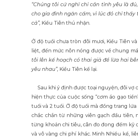
“Chúng tôi cứ nghĩ chỉ cần tình yêu là đ
cho gia đình ngăn cấm, vì lúc đó chỉ thấy
cả”,
Kiều Tiên thú nhận.
Ở độ tuổi chưa tròn đôi mươi, Kiều Tiên 
liệt, đến mức nôn nóng được về chung mái
tôi lên kế hoạch có thai giả để lừa hai b
yêu nhau”,
Kiều Tiên kể lại.
Sau khi ý định được toại nguyện, đôi vợ
hiện thực của cuộc sống “cơm áo gạo tiền”.
tuổi và 2 tuổi. Ở độ tuổi mà đồng trang l
chắc chắn từ những viên gạch đầu tiên, 
từng khoản chi tiêu, cân đo đong đếm kỹ 
và vô vàng chi phí khác. Minh Nhiều kể, liê