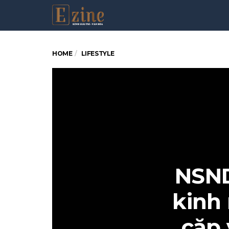
HOME
LIFESTYLE
NSND
kinh
cặp 