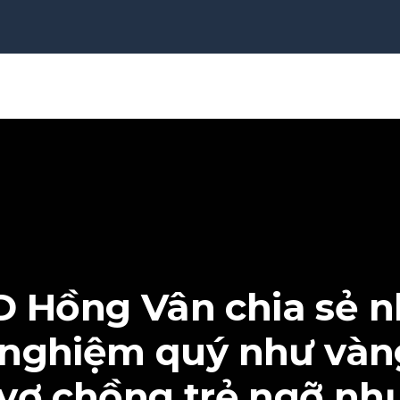
 Hồng Vân chia sẻ 
 nghiệm quý như vàn
vợ chồng trẻ ngỡ nh