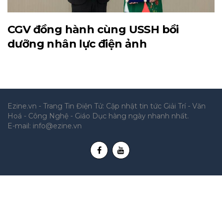
CGV đồng hành cùng USSH bồi
dưỡng nhân lực điện ảnh
Ezine.vn - Trang Tin Điện Tử: Cập nhật tin tức Giải Trí - Văn
Hoá - Công Nghệ - Giáo Dục hàng ngày nhanh nhất.
E-mail:
info@ezine.vn