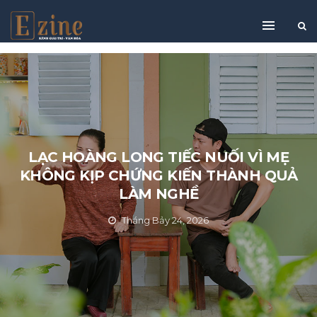
LẠC HOÀNG LONG TIẾC NUỐI VÌ MẸ
KHÔNG KỊP CHỨNG KIẾN THÀNH QUẢ
LÀM NGHỀ
Tháng Bảy 24, 2026