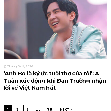
Tháng Ba 9, 2026
‘Anh Bo là ký ức tuổi thơ của tôi’: A
Tuân xúc động khi Đan Trường nhận
lời về Việt Nam hát
…
1
2
3
78
NEXT »