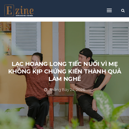
LẠC HOÀNG LONG TIẾC NUỐI VÌ MẸ
KHÔNG KỊP CHỨNG KIẾN THÀNH QUẢ
LÀM NGHỀ
Tháng Bảy 24, 2026