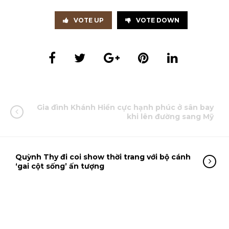
VOTE UP
VOTE DOWN
Gia đình Khánh Hiền cực hạnh phúc ở sân bay
khi lên đường sang Mỹ
Quỳnh Thy đi coi show thời trang với bộ cánh
‘gai cột sống’ ấn tượng