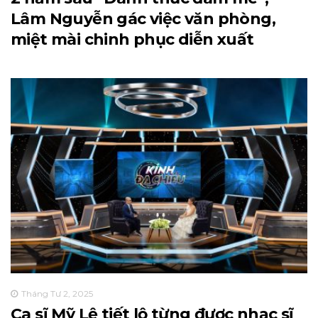
Lâm Nguyễn gác việc văn phòng,
miệt mài chinh phục diễn xuất
Tháng Tư 2, 2025
Ca sĩ Mỹ Lệ tiết lộ từng được nhạc sĩ