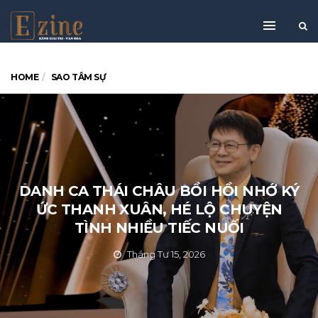
HOME
SAO TÂM SỰ
DANH CA THÁI CHÂU BỒI HỒI NHỚ KÝ
ỨC THANH XUÂN, HÉ LỘ CHUYỆN
TÌNH NHIỀU TIẾC NUỐI
Tháng Tư 15, 2026