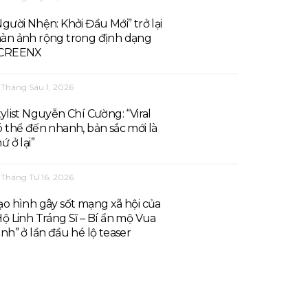
Người Nhện: Khởi Đầu Mới” trở lại
àn ảnh rộng trong định dạng
CREENX
Tháng Sáu 1, 2026
tylist Nguyễn Chí Cường: “Viral
ó thể đến nhanh, bản sắc mới là
ứ ở lại”
Tháng Tư 16, 2026
ạo hình gây sốt mạng xã hội của
Hộ Linh Tráng Sĩ – Bí ẩn mộ Vua
inh” ở lần đầu hé lộ teaser