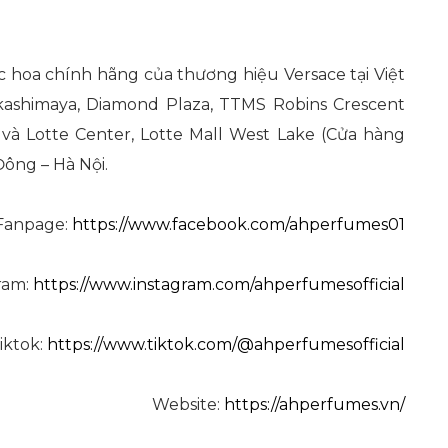
 hoa chính hãng của thương hiệu Versace tại Việt
ashimaya, Diamond Plaza, TTMS Robins Crescent
à Lotte Center, Lotte Mall West Lake (Cửa hàng
Đông – Hà Nội.
Fanpage:
https://www.facebook.com/ahperfumes01
ram:
https://www.instagram.com/ahperfumesofficial
iktok:
https://www.tiktok.com/@ahperfumesofficial
Website:
https://ahperfumes.vn/