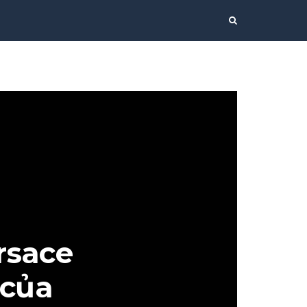
rsace
 của