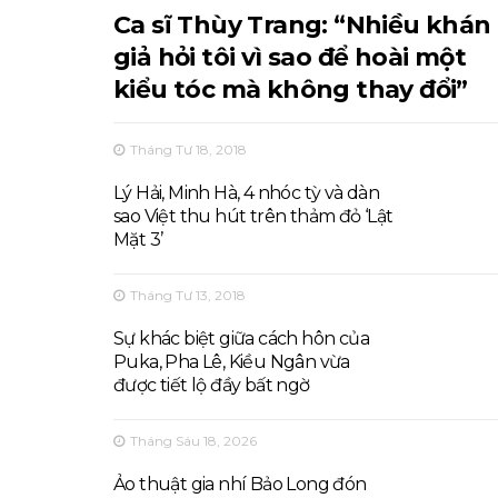
Ca sĩ Thùy Trang: “Nhiều khán
giả hỏi tôi vì sao để hoài một
kiểu tóc mà không thay đổi”
Tháng Tư 18, 2018
Lý Hải, Minh Hà, 4 nhóc tỳ và dàn
sao Việt thu hút trên thảm đỏ ‘Lật
Mặt 3’
Tháng Tư 13, 2018
Sự khác biệt giữa cách hôn của
Puka, Pha Lê, Kiều Ngân vừa
được tiết lộ đầy bất ngờ
Tháng Sáu 18, 2026
Ảo thuật gia nhí Bảo Long đón