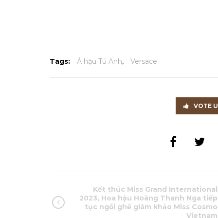
Tags:
Á hậu Tú Anh
,
Versace
VOTE 
Kết thúc Miss Grand International
2023, Hoa hậu Hoàng Thanh Nga tiếp
tục ngồi ghế giám khảo Miss Cosmo
Vietnam