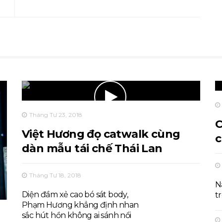
Tháng Tư 23, 2018
C
Việt Hương đọ catwalk cùng
c
dàn mẫu tái chế Thái Lan
Tháng Tư 18, 2018
N
Diện đầm xẻ cao bó sát body,
t
Phạm Hương khẳng định nhan
sắc hút hồn không ai sánh nổi