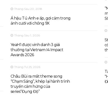
“
Tháng Sáu 20, 2018
m
Á hậu Tú Anh e ấp, gợi cảm trong
S
ảnh cưới với chồng 9X
Tháng Sáu 1, 2026
S
YeaH1 được vinh danh 3 giải
c
thưởng tại Vietnam I4 Impact
th
Awards 2026
Tháng Tư 25, 2026
T
Châu Bùi ra mắt theme song
“
“Chạm Sáng”, khép lại hành trình
Đ
truyền cảm hứng của
series“Đụng Độ”