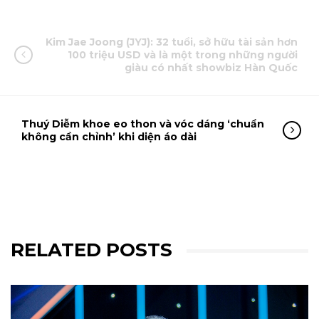
Kim Jae Joong (JYJ): 32 tuổi, sở hữu tài sản hơn
100 triệu USD và là một trong những người
giàu có nhất showbiz Hàn Quốc
Thuý Diễm khoe eo thon và vóc dáng ‘chuẩn
không cần chỉnh’ khi diện áo dài
RELATED POSTS