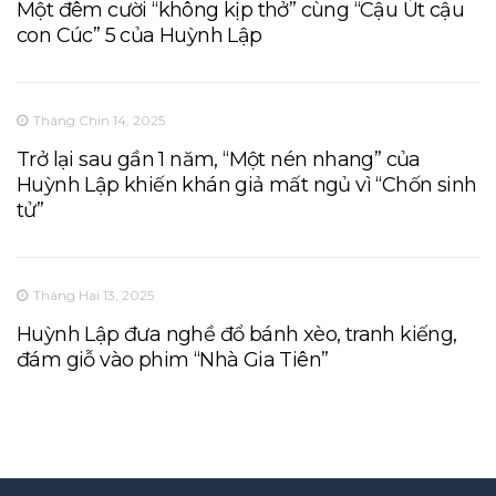
Một đêm cười “không kịp thở” cùng “Cậu Út cậu
con Cúc” 5 của Huỳnh Lập
Tháng Chín 14, 2025
Trở lại sau gần 1 năm, “Một nén nhang” của
Huỳnh Lập khiến khán giả mất ngủ vì “Chốn sinh
tử”
Tháng Hai 13, 2025
Huỳnh Lập đưa nghề đổ bánh xèo, tranh kiếng,
đám giỗ vào phim “Nhà Gia Tiên”