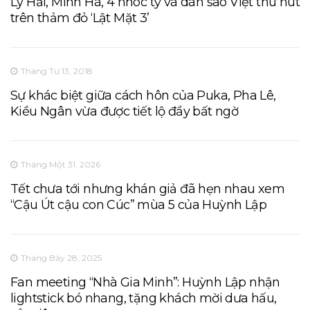
Lý Hải, Minh Hà, 4 nhóc tỳ và dàn sao Việt thu hút
trên thảm đỏ ‘Lật Mặt 3’
Tháng Tư 13, 2018
Sự khác biệt giữa cách hôn của Puka, Pha Lê,
Kiều Ngân vừa được tiết lộ đầy bất ngờ
Tháng Một 31, 2026
Tết chưa tới nhưng khán giả đã hẹn nhau xem
“Cậu Út cậu con Cúc” mùa 5 của Huỳnh Lập
Tháng Bảy 28, 2025
Fan meeting “Nhà Gia Minh”: Huỳnh Lập nhận
lightstick bó nhang, tặng khách mời dưa hấu,