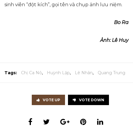
sinh viên “đột kích”, gọi tên và chụp ảnh lưu niệm.
Bo Ra
Ảnh: Lê Huy
Tags:
Chị Ca Nô
,
Huỳnh Lập
,
Lê Nhân
,
Quang Trung
VOTE UP
VOTE DOWN