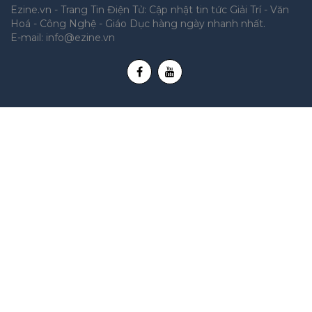
Ezine.vn - Trang Tin Điện Tử: Cập nhật tin tức Giải Trí - Văn
Hoá - Công Nghệ - Giáo Dục hàng ngày nhanh nhất.
E-mail:
info@ezine.vn