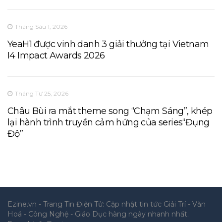
Tháng Sáu 1, 2026
YeaH1 được vinh danh 3 giải thưởng tại Vietnam
I4 Impact Awards 2026
Tháng Tư 25, 2026
Châu Bùi ra mắt theme song “Chạm Sáng”, khép
lại hành trình truyền cảm hứng của series“Đụng
Độ”
Ezine.vn - Trang Tin Điện Tử: Cập nhật tin tức Giải Trí - Văn
Hoá - Công Nghệ - Giáo Dục hàng ngày nhanh nhất.