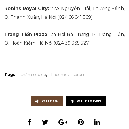
Robins Royal City:
72A Nguyễn Trãi, Thượng Đình,
Q. Thanh Xuân, Hà Nội (024.66.641.369)
Tràng Tiền Plaza:
24 Hai Bà Trưng, P. Tràng Tiền,
Q. Hoàn Kiếm, Hà Nội (024.39.335.527)
Tags:
chăm sóc da
,
Lacôme
,
serum
VOTE UP
VOTE DOWN