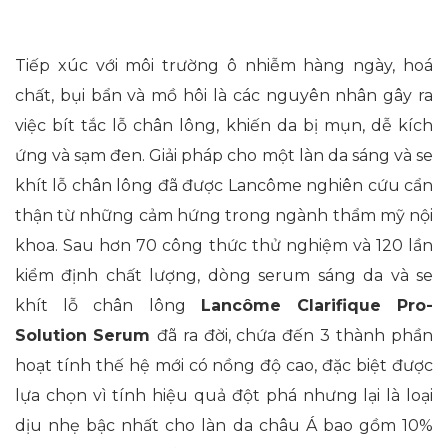
Tiếp xúc với môi trường ô nhiễm hàng ngày, hoá
chất, bụi bẩn và mồ hôi là các nguyên nhân gây ra
việc bít tắc lỗ chân lông, khiến da bị mụn, dễ kích
ứng và sạm đen. Giải pháp cho một làn da sáng và se
khít lỗ chân lông đã được Lancôme nghiên cứu cẩn
thận từ những cảm hứng trong ngành thẩm mỹ nội
khoa. Sau hơn 70 công thức thử nghiệm và 120 lần
kiểm định chất lượng, dòng serum sáng da và se
khít lỗ chân lông
Lancôme Clarifique Pro-
Solution
Serum
đã ra đời, chứa đến 3 thành phần
hoạt tính thế hệ mới có nồng độ cao, đặc biệt được
lựa chọn vì tính hiệu quả đột phá nhưng lại là loại
dịu nhẹ bậc nhất cho làn da châu Á bao gồm 10%