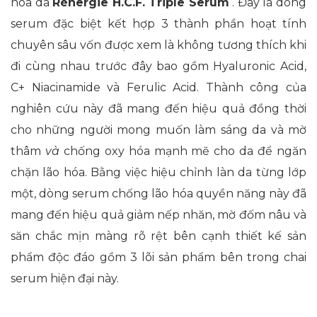
hóa da
Rénergie H.C.F. Triple Serum
. Đây là dòng
serum đặc biệt kết hợp 3 thành phần hoạt tính
chuyên sâu vốn được xem là không tương thích khi
đi cùng nhau trước đây bao gồm Hyaluronic Acid,
C+ Niacinamide và Ferulic Acid. Thành công của
nghiên cứu này đã mang đến hiệu quả đồng thời
cho những người mong muốn làm sáng da và mờ
thâm
và
chống oxy hóa mạnh mẽ cho da để ngăn
chặn lão hóa. Bằng việc hiệu chỉnh làn da từng lớp
một, dòng serum chống lão hóa quyền năng này đã
mang đến hiệu quả giảm nếp nhăn, mờ đốm nâu và
săn chắc mịn màng rõ rệt bên cạnh thiết kế sản
phẩm độc đáo gồm 3 lõi sản phẩm bên trong chai
serum hiện đại này.