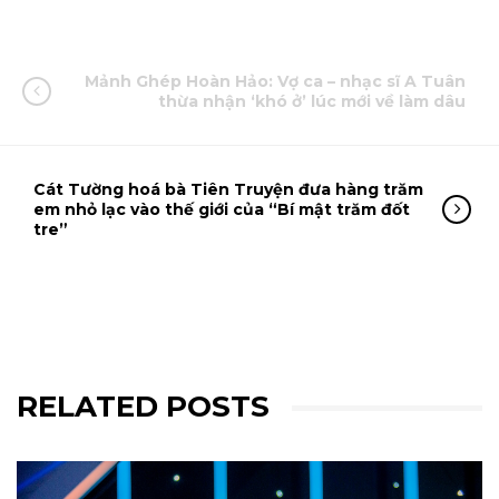
Mảnh Ghép Hoàn Hảo: Vợ ca – nhạc sĩ A Tuân
thừa nhận ‘khó ở’ lúc mới về làm dâu
Cát Tường hoá bà Tiên Truyện đưa hàng trăm
em nhỏ lạc vào thế giới của “Bí mật trăm đốt
tre”
RELATED POSTS