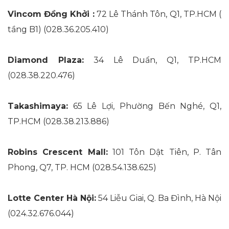
Vincom Đồng Khởi :
72 Lê Thánh Tôn, Q1, TP.HCM (
tầng B1) (028.36.205.410)
Diamond Plaza:
34 Lê Duẩn, Q1, TP.HCM
(028.38.220.476)
Takashimaya:
65 Lê Lợi, Phường Bến Nghé, Q1,
TP.HCM (028.38.213.886)
Robins Crescent Mall:
101 Tôn Dật Tiên, P. Tân
Phong, Q7, TP. HCM (028.54.138.625)
Lotte Center Hà Nội:
54 Liễu Giai, Q. Ba Đình, Hà Nội
(024.32.676.044)