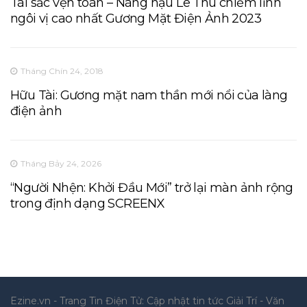
Tài sắc vẹn toàn – Nàng hậu Lê Thu chiếm lĩnh
ngôi vị cao nhất Gương Mặt Điện Ảnh 2023
Tháng Chín 24, 2018
Hữu Tài: Gương mặt nam thần mới nổi của làng
điện ảnh
Tháng Bảy 24, 2026
“Người Nhện: Khởi Đầu Mới” trở lại màn ảnh rộng
trong định dạng SCREENX
Ezine.vn - Trang Tin Điện Tử: Cập nhật tin tức Giải Trí - Văn