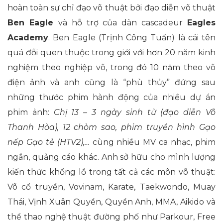
hoàn toàn sự chỉ đạo võ thuật bởi đạo diễn võ thuật
Ben Eagle
và hỗ trợ của dàn cascadeur
Eagles
Academy
. Ben Eagle (Trịnh Công Tuấn) là cái tên
quá đỗi quen thuộc trong giới với hơn
20 năm kinh
nghiệm theo nghiệp võ, trong đó 10 năm theo võ
điện ảnh và anh cũng là “phù thủy” đứng sau
những thước phim hành động của nhiều dự án
phim ảnh:
Chị 13 – 3 ngày sinh tử (đạo diễn Võ
Thanh Hòa), 12 chòm sao, phim truyền hình Gạo
nếp Gạo tẻ (HTV2),…
cùng nhiều MV ca nhạc, phim
ngắn, quảng cáo khác. Anh sở hữu cho mình lượng
kiến thức khổng lồ trong tất cả các môn võ thuật:
Võ cổ truyền, Vovinam, Karate, Taekwondo, Muay
Thái, Vịnh Xuân Quyền, Quyền Anh, MMA, Aikido và
thể thao nghệ thuật đường phố như Parkour, Free