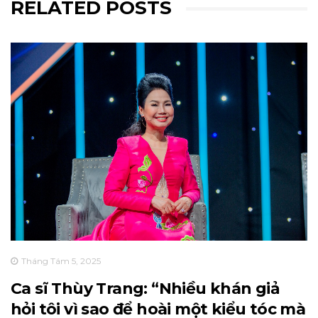
RELATED POSTS
Tháng Tám 5, 2025
Ca sĩ Thùy Trang: “Nhiều khán giả
hỏi tôi vì sao để hoài một kiểu tóc mà