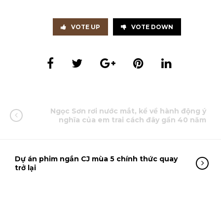
VOTE UP
VOTE DOWN
Ngọc Sơn rơi nước mắt, kể về hành động ý
nghĩa của em trai cách đây gần 40 năm
Dự án phim ngắn CJ mùa 5 chính thức quay
trở lại